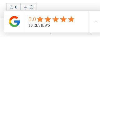
0
0
5
댓글을 입력하세요.
Email
Instagram
WhatsApp
Acerca de
Comparte historias, fotos y más
Miembros
Expresión Creativa
Seguir
Ver todos los miembros (1)