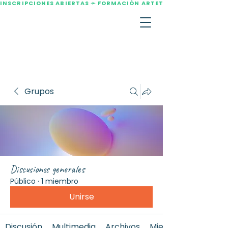
INSCRIPCIONES ABIERTAS ➛ FORMACIÓN ARTETERAPIA AGOSTO 2
Grupos
Discusiones generales
Público
·
1 miembro
Unirse
Discusión
Multimedia
Archivos
Miembros