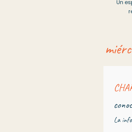
Un es
r
miérc
CHA
conoc
La info