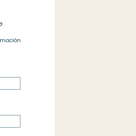
o
ormación