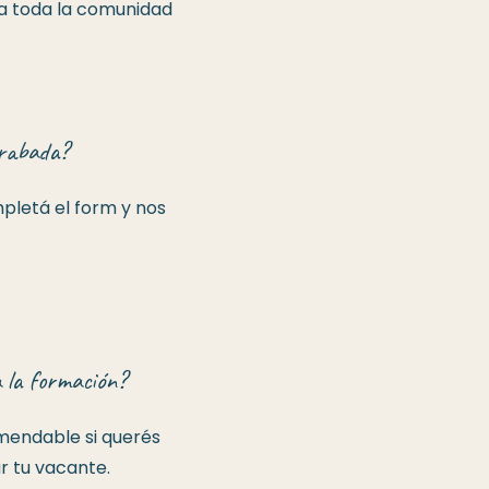
 a toda la comunidad
grabada?
pletá el form y nos
a la formación?
omendable si querés
r tu vacante.