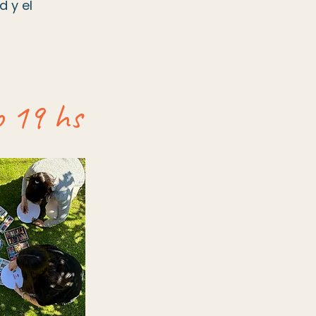
 y el
.
io 19 hs