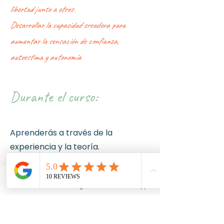
libertad junto a otros.
Desarrollar la capacidad creadora para
aumentar la sensación de confianza,
autoestima y autonomía
Durante el curso:
Aprenderás a través de la
experiencia y la teoría.
Adquirirás herramientas artísticas,
lúdicas y creativas.
Email
Instagram
WhatsApp
Incorporarás conocimiento acerca
del desarrollo humano.
Lograrás trasladar lo aprehendido