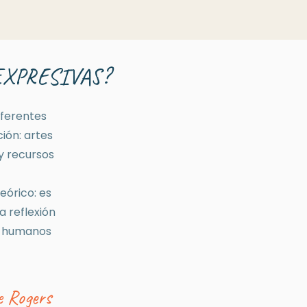
EXPRESIVAS?
iferentes
ión: artes
 y recursos
eórico: es
a reflexión
os humanos
e Rogers