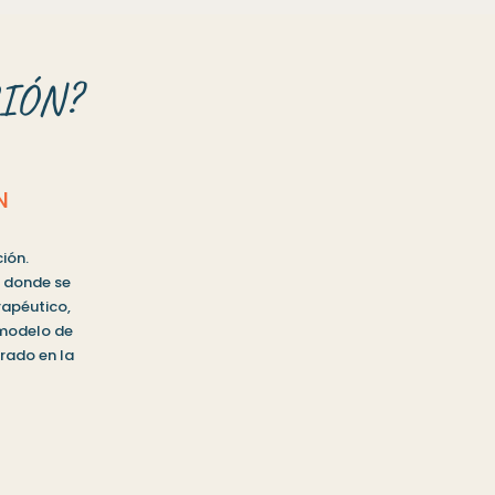
IÓN?
N
ión.
l donde se
rapéutico,
 modelo de
ado en la