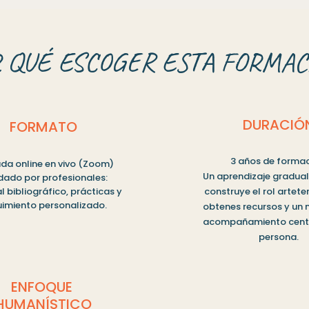
R QUÉ ESCOGER ESTA FORMAC
DURACIÓ
FORMATO
3 años de formac
da online en vivo (Zoom)
Un aprendizaje gradua
dado por profesionales:
l bibliográfico, prácticas y
construye el rol artete
imiento personalizado.
obtenes recursos y un
acompañamiento centr
persona.
ENFOQUE
HUMANÍSTICO