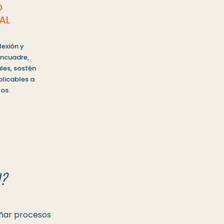
O
AL
lexión y
encuadre,
ales, sostén
plicables a
os.
?
ñar procesos