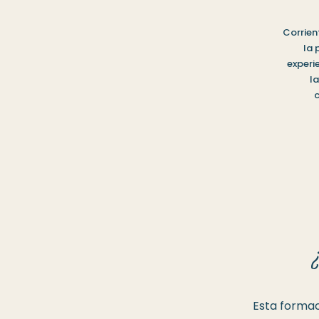
Corrien
la 
experi
la
c
Esta formac