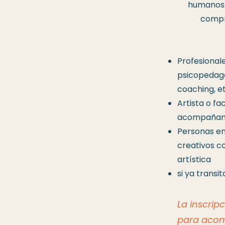
humanos 
compro
Profesional
psicopedago
coaching, et
Artista o fa
acompañam
Personas en
creativos
co
artística
si ya transi
La inscrip
para acom