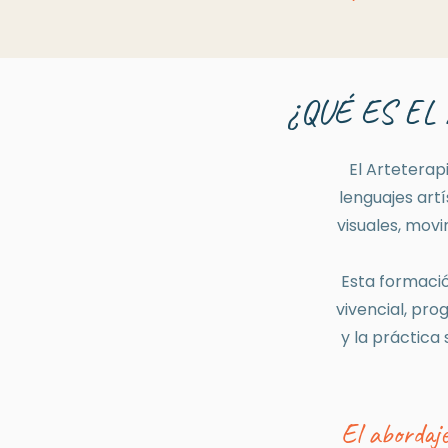
¿QUÉ ES EL
El Arteterap
lenguajes art
visuales, movi
Esta formació
vivencial, pro
y la práctica
El abordaje