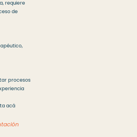
a,
requiere
oceso de
rapéutico,
itar procesos
xperiencia
sta acá
ntación