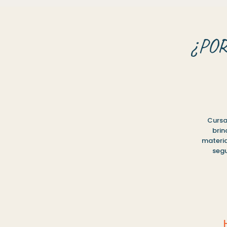
¿PO
Cursa
brin
materia
segu