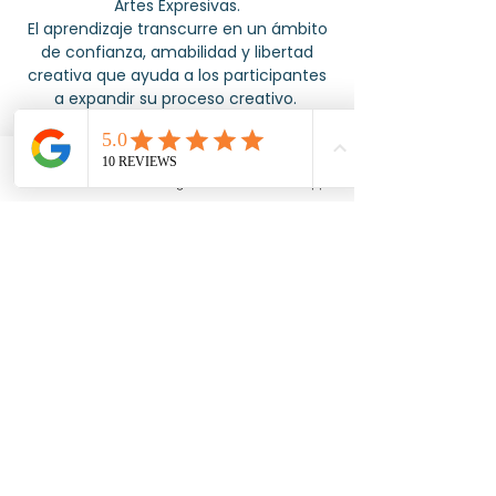
Artes Expresivas.
El aprendizaje transcurre en un ámbito
de confianza, amabilidad y libertad
creativa que ayuda a los participantes
a expandir su proceso creativo.
Clases teórico – práctico -
vivenciales.
Email
Instagram
WhatsApp
Integración
Reflexión
Debate y discusión.
Se complementa con contenido,
bibliografía y trabajos prácticos de
forma asincrónica a través de la
plataforma classroom, pudiendo
realizar las mismas según la
disponibilidad de cada alumno/a
teniendo un seguimiento personalizado