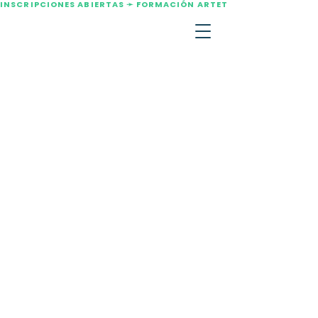
INSCRIPCIONES ABIERTAS ➛ FORMACIÓN ARTETERAPIA AGOSTO 2