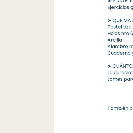
➤ BONUS E
Ejercicios 
➤ QUÉ MAT
Pastel tiza 
Hojas nro 
Arcilla
Alambre m
Cuaderno y
➤ CUÁNTO
La duració
tomes para
También pu