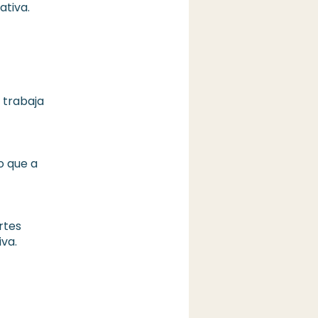
ativa.
 trabaja
o que a
rtes
iva.