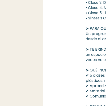
▪︎ Clase 3:
▪︎ Clase 4: 
▪︎ Clase 5: 
▪︎ Síntesis 
➤ PARA QU
Un program
desde el ar
➤ TE BRI
un espacio
veces no e
➤ QUÉ INC
✔︎ 5 clase
plásticas,
✔︎ Aprendiz
✔︎ Material
✔︎ Comunid