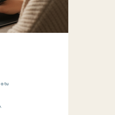
 a tu
.