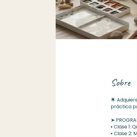
Sobre
🌟 Adquiere
práctica pr
➤ PROGR
▪︎ Clase 1:
▪︎ Clase 2: